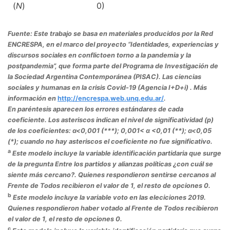
(
N
)
0)
Fuente: Este trabajo se basa en materiales producidos por la Red
ENCRESPA, en el marco del proyecto “Identidades, experiencias y
discursos sociales en conflictoen torno a la pandemia y la
postpandemia”, que forma parte del Programa de Investigación de
la Sociedad Argentina Contemporánea (PISAC). Las ciencias
sociales y humanas en la crisis Covid-19 (Agencia I+D+i) . Más
información en
http://encrespa.web.unq.edu.ar/
.
En paréntesis aparecen los errores estándares de cada
coeficiente. Los asteriscos indican el nivel de significatividad (p)
de los coeficientes: α<0,001 (***); 0,001< α <0,01 (**); α<0,05
(*); cuando no hay asteriscos el coeficiente no fue significativo.
a
Este modelo incluye la variable identificación partidaria que surge
de la pregunta Entre los partidos y alianzas políticas ¿con cuál se
siente más cercano?. Quienes respondieron sentirse cercanos al
Frente de Todos recibieron el valor de 1, el resto de opciones 0.
b
Este modelo incluye la variable voto en las eleciciones 2019.
Quienes respondieron haber votado al Frente de Todos recibieron
el valor de 1, el resto de opciones 0.
c