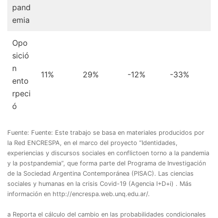
pand
emia
Opo
sició
n
11%
29%
-12%
-33%
ento
rpeci
ó
Fuente: Fuente: Este trabajo se basa en materiales producidos por
la Red ENCRESPA, en el marco del proyecto “Identidades,
experiencias y discursos sociales en conflictoen torno a la pandemia
y la postpandemia”, que forma parte del Programa de Investigación
de la Sociedad Argentina Contemporánea (PISAC). Las ciencias
sociales y humanas en la crisis Covid-19 (Agencia I+D+i) . Más
información en http://encrespa.web.unq.edu.ar/.
a Reporta el cálculo del cambio en las probabilidades condicionales