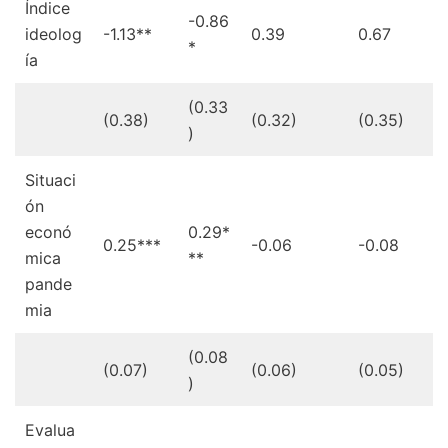
Índice
-0.86
ideolog
-1.13**
0.39
0.67
*
ía
(0.33
(0.38)
(0.32)
(0.35)
)
Situaci
ón
econó
0.29*
0.25***
-0.06
-0.08
mica
**
pande
mia
(0.08
(0.07)
(0.06)
(0.05)
)
Evalua