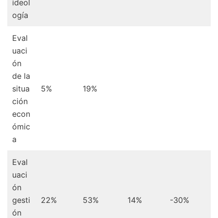
ideol
ogía
Eval
uaci
ón
de la
situa
5%
19%
ción
econ
ómic
a
Eval
uaci
ón
gesti
22%
53%
14%
-30%
ón