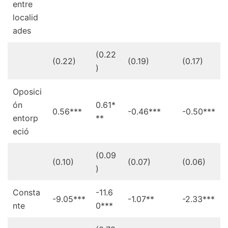
entre
localid
ades
(0.22
(0.22)
(0.19)
(0.17)
)
Oposici
ón
0.61*
0.56***
-0.46***
-0.50***
entorp
**
eció
(0.09
(0.10)
(0.07)
(0.06)
)
Consta
-11.6
-9.05***
-1.07**
-2.33***
nte
0***