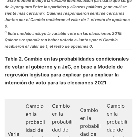
Este modelo incluye la variable identificación partidaria que surge
de la pregunta Entre los partidos y alianzas políticas ¿con cuál se
siente más cercano?. Quienes respondieron sentirse cercanos
Juntos por el Cambio recibieron el valor de 1, el resto de opciones
0.
d
Este modelo incluye la variable voto en las eleciciones 2019.
Quienes respondieron haber votado a Juntos por el Cambio
recibieron el valor de 1, el resto de opciones 0.
Tabla 2. Cambio en las probabilidades condicionales
de votar al gobierno y a JxC, en base a Modelo de
regresión logística para explicar para explicar la
intención de voto para las elecciones 2021
.
Cambio
Cambio
Cambio
Cambio
en la
en la
en la
en la
probabili
probabili
probabil
probabili
dad de
dad de
idad de
Varia
dad de