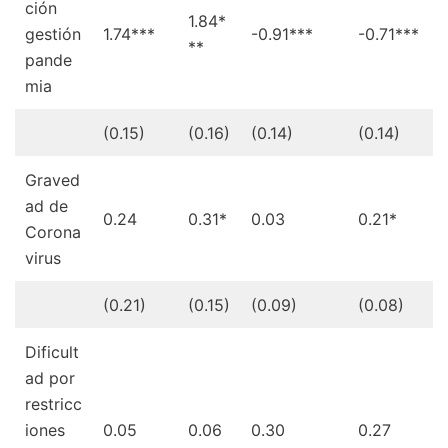
ción
1.84*
gestión
1.74***
-0.91***
-0.71***
**
pande
mia
(0.15)
(0.16)
(0.14)
(0.14)
Graved
ad de
0.24
0.31*
0.03
0.21*
Corona
virus
(0.21)
(0.15)
(0.09)
(0.08)
Dificult
ad por
restricc
iones
0.05
0.06
0.30
0.27