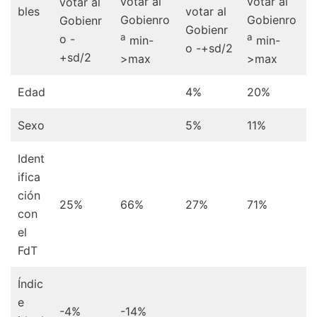
votar al
votar al
votar al
bles
votar al
Gobienro
Gobienro
Gobienr
Gobienr
a
a
o -
min-
min-
o -+sd/2
+sd/2
>max
>max
Edad
4%
20%
Sexo
5%
11%
Ident
ifica
ción
25%
66%
27%
71%
con
el
FdT
Índic
e
-4%
-14%